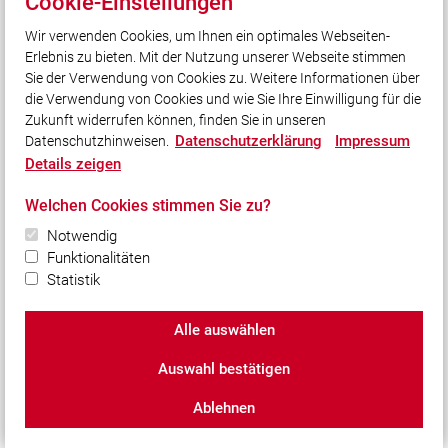
Cookie-Einstellungen
Wir verwenden Cookies, um Ihnen ein optimales Webseiten-
Erlebnis zu bieten. Mit der Nutzung unserer Webseite stimmen
Sie der Verwendung von Cookies zu. Weitere Informationen über
die Verwendung von Cookies und wie Sie Ihre Einwilligung für die
Unser Leitsatz
Zukunft widerrufen können, finden Sie in unseren
Gott zur Ehr, dem Nächsten zur Wehr!
Datenschutzerklärung
Impressum
Datenschutzhinweisen.
Details zeigen
Welchen Cookies stimmen Sie zu?
Quicklinks
Kreisfeuerwehrverband Fürstenfeldbruck
Notwendig
Funktionalitäten
Landesfeuerwehrverband Bayern
Statistik
Alle auswählen
Social Media
Auch unterwegs immer auf dem Laufenden bleiben?
Auswahl bestätigen
Bleiben Sie mit uns in Kontakt und vernetzen Sie sich
mit uns!
Ablehnen