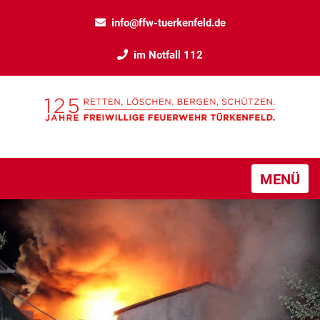
info@ffw-tuerkenfeld.de
im Notfall 112
MENÜ