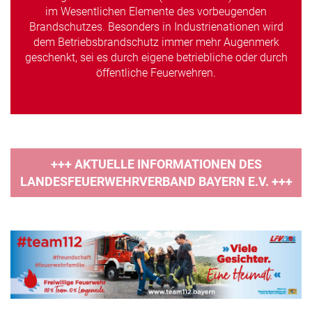
im Wesentlichen Elemente des vorbeugenden
Brandschutzes. Besonders in Industrienationen wird
dem Betriebsbrandschutz immer mehr Augenmerk
geschenkt, sei es durch eigene betriebliche oder durch
öffentliche Feuerwehren.
+++ AKTUELLE INFORMATIONEN DES
LANDESFEUERWEHRVERBAND BAYERN E.V. +++